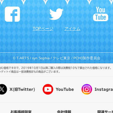
TOPページ
アイテム
© T-ARTS / syn Sophia / テレビ東京 / PCH3製作委員会
む価格ですので、2019年10月1日以降ご購入の際は消費税10％で算出された価格になります。
ンディトイ商品は一部消費税8％の商品がございます。
X(旧Twitter)
YouTube
Instagr
お客様相談室
会社情報
関連サー