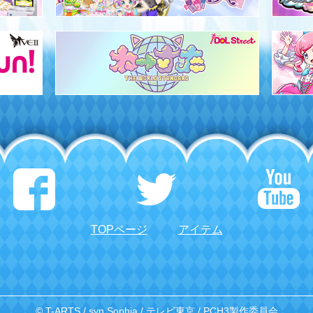
TOPページ
アイテム
© T-ARTS / syn Sophia / テレビ東京 / PCH3製作委員会