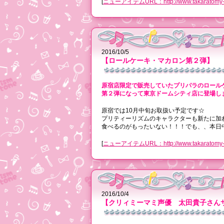
[
ニューアイテムURL：http://www.takaratomy-arts.c
2016/10/5
【ロールケーキ・マカロン第２弾】
原宿店限定で販売していたプリパラのロール
第２弾になって東京ドームシティ店に登場し
原宿では10月中旬お取扱い予定です☆
プリティーリズムのキャラクターも新たに加
食べるのがもったいない！！！でも、、本日
[
ニューアイテムURL：http://www.takaratomy-arts.c
2016/10/4
【クリィミーマミ声優 太田貴子さん