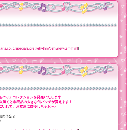
o.jp/specials/prettyrhythm/pshj/newitem.html
]
缶バッチコレクションを発売いたします！
購入頂くと非売品の大きな缶バッチが貰えます！！
にいれて、お友達に自慢しちゃお～♪
発売予定☆
！