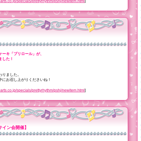
o.jp/specials/prettyrhythm/pshj/newitem.html
]
ケーキ「プリロール」が、
ました！
わりました。
中にお召し上がりくださいね！
o.jp/specials/prettyrhythm/pshj/newitem.html
]
サイン会開催】