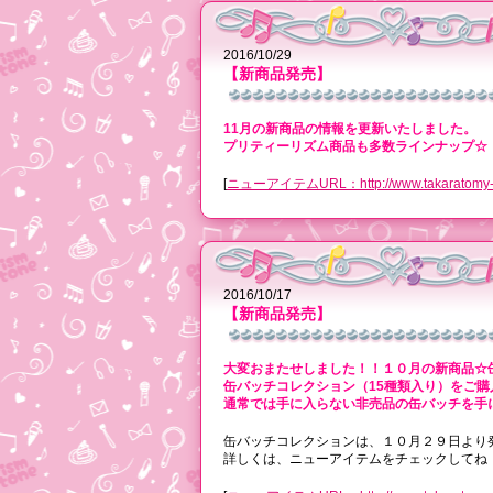
2016/10/29
【新商品発売】
11月の新商品の情報を更新いたしました。
プリティーリズム商品も多数ラインナップ☆
[
ニューアイテムURL：http://www.takaratomy-arts.c
2016/10/17
【新商品発売】
大変おまたせしました！！１０月の新商品☆
缶バッチコレクション（15種類入り）をご
通常では手に入らない非売品の缶バッチを手
缶バッチコレクションは、１０月２９日より
詳しくは、ニューアイテムをチェックしてね