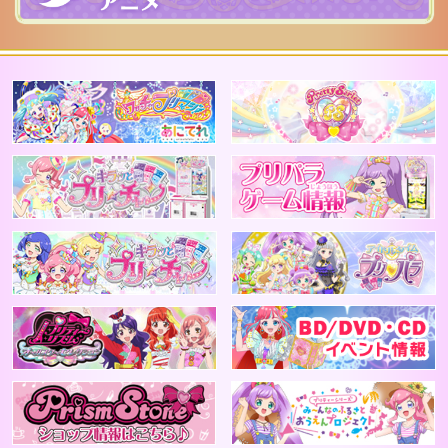
ジャンル/カラー
アニメ公式 ワッチャプリマジ！
2
テイスト
キラッとプリチャン
アニメプリチャン
プリティーリズム
B
PrismStone ショップ情報はこちら
プ