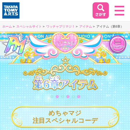
ホーム
スペシャルサイト
ワッチャプリマジ！
アイテム
アイテム（第6章）
ホーム
HOME
閉じる
商品情報
PRODUCT
第6章アイテム
イベント&キャンペーン
EVENT&CAMPAIGN
めちゃマジ
お客様相談室
注目スペシャルコーデ
SUPPORT