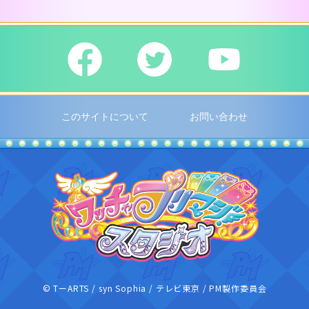
このサイトについて
お問い合わせ
ワッチャプリ
© TーARTS / syn Sophia / テレビ東京 / PM製作委員会