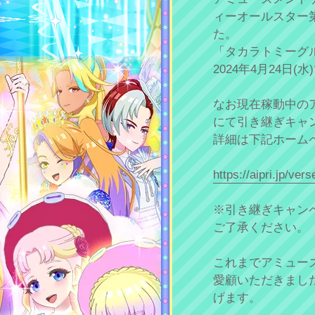
ィーオールスター
た。
「タカラトミーグ
2024年4月24日
なお現在稼動中の
にて引き継ぎキャ
詳細は下記ホーム
https://aipri.jp/ver
※引き継ぎキャン
ご了承ください。
これまでアミュー
愛顧いただきまし
げます。