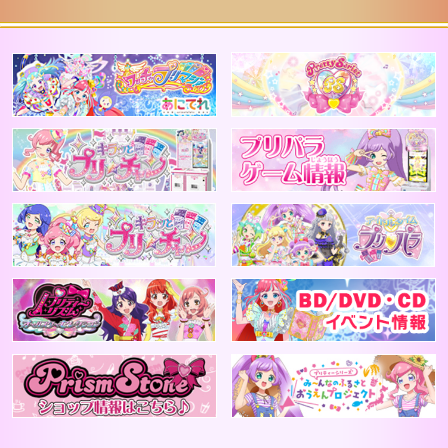
ジャンル/カラー
アニメ公式 ワッチャプリマジ！
2
テイスト
キラッとプリチャン
アニメプリチャン
プリティーリズム
B
PrismStone ショップ情報はこちら
プ