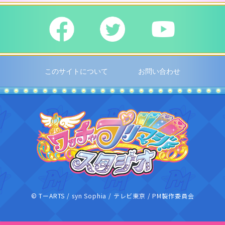
このサイトについて
お問い合わせ
ワッチャプリ
© TーARTS / syn Sophia / テレビ東京 / PM製作委員会