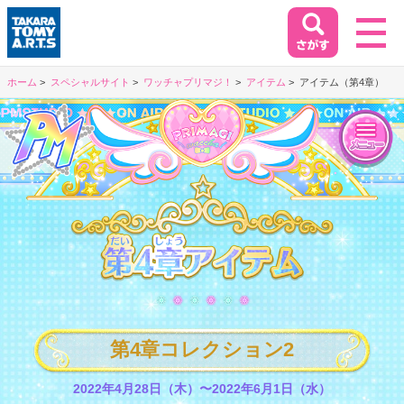
ホーム
スペシャルサイト
ワッチャプリマジ！
アイテム
アイテム（第4章）
ホーム
HOME
閉じる
商品情報
PRODUCT
第4章アイテム
イベント&キャンペーン
EVENT&CAMPAIGN
第4章コレクション2
お客様相談室
SUPPORT
2022年4月28日（木）〜2022年6月1日（水）