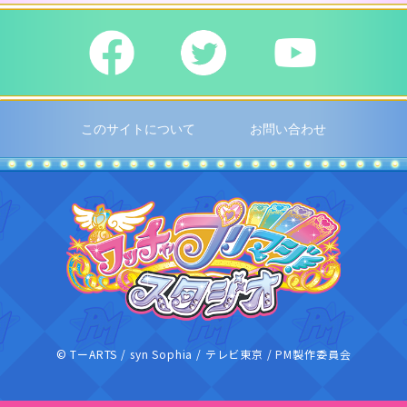
このサイトについて
お問い合わせ
ワッチャプリ
© TーARTS / syn Sophia / テレビ東京 / PM製作委員会