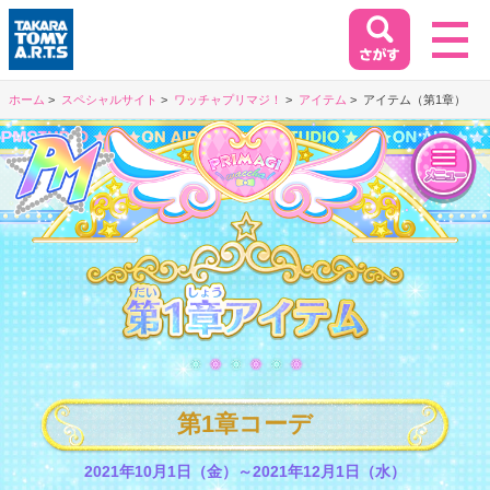
ホーム
スペシャルサイト
ワッチャプリマジ！
アイテム
アイテム（第1章）
ホーム
HOME
閉じる
商品情報
PRODUCT
第1章アイテム
イベント&キャンペーン
EVENT&CAMPAIGN
第1章コーデ
お客様相談室
SUPPORT
2021年10月1日（金）～2021年12月1日（水）