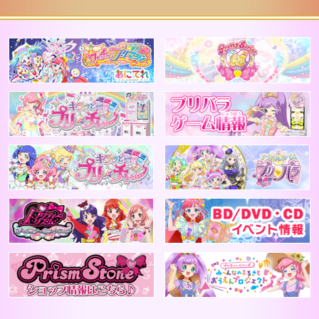
ジャンル/カラー
アニメ公式 ワッチャプリマジ！
2
テイスト
キラッとプリチャン
アニメプリチャン
プリティーリズム
B
PrismStone ショップ情報はこちら
プ