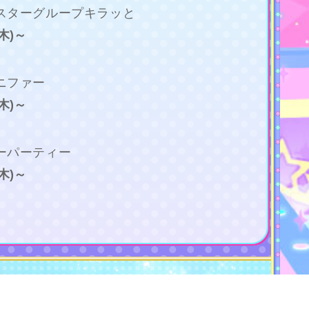
スターグループキラッと
(木)～
ニファー
(木)～
ーパーティー
(木)～