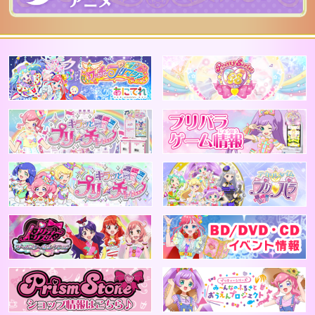
ジャンル/カラー
アニメ公式 ワッチャプリマジ！
2
テイスト
キラッとプリチャン
アニメプリチャン
プリティーリズム
B
PrismStone ショップ情報はこちら
プ