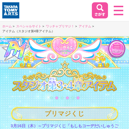
ホーム
スペシャルサイト
ワッチャプリマジ！
アイテム
アイテム（スタジオ第4章アイテム）
ホーム
HOME
閉じる
商品情報
PRODUCT
第2P
イベント&キャンペーン
EVENT&CAMPAIGN
プリマジくじ
お客様相談室
SUPPORT
3月16日（木）～プリマジくじ「もしもコーデだいしゅうご