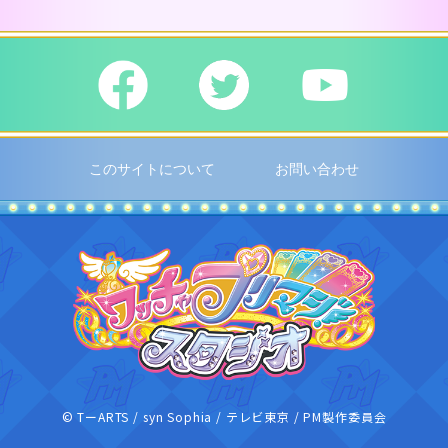
このサイトについて
お問い合わせ
ワッチャプリ
© TーARTS / syn Sophia / テレビ東京 / PM製作委員会