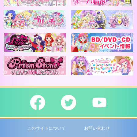
レアリティ
アニメプリチャン
ワッチャ
プリティーリズム
B
ブランド
ジャンル/カラー
PrismStone ショップ情報はこちら
プ
テイスト
このサイトについて
お問い合わせ