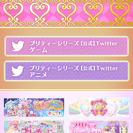
プ
プ
アニメ公式 ワッチャプリマジ！
2
キラッとプリチャン