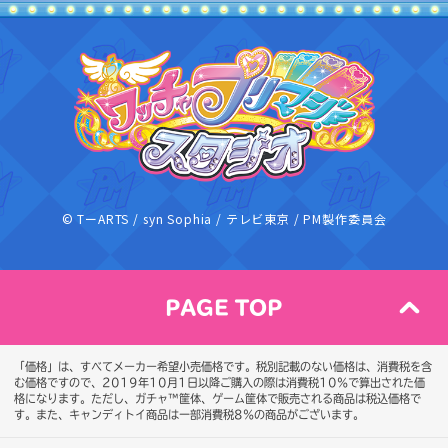
ワッチャプリ
© TーARTS / syn Sophia / テレビ東京 / PM製作委員会
PAGE TOP
「価格」は、すべてメーカー希望小売価格です。税別記載のない価格は、消費税を含
む価格ですので、2019年10月1日以降ご購入の際は消費税10％で算出された価
格になります。
ただし、ガチャ™筐体、ゲーム筐体で販売される商品は税込価格で
す。また、キャンディトイ商品は一部消費税8％の商品がございます。