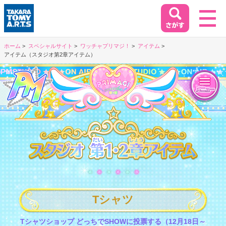
ホーム
スペシャルサイト
ワッチャプリマジ！
アイテム
アイテム（スタジオ第2章アイテム）
ホーム
HOME
閉じる
商品情報
PRODUCT
第2P02
イベント&キャンペーン
EVENT&CAMPAIGN
Tシャツ
お客様相談室
SUPPORT
Tシャツショップ どっちでSHOWに投票する（12月18日～