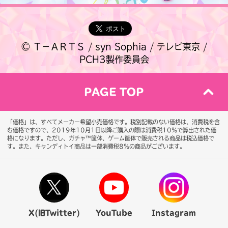
© Ｔ－ＡＲＴＳ / syn Sophia / テレビ東京 /
PCH3製作委員会
PAGE TOP
「価格」は、すべてメーカー希望小売価格です。税別記載のない価格は、消費税を含
む価格ですので、2019年10月1日以降ご購入の際は消費税10％で算出された価
格になります。
ただし、ガチャ™筐体、ゲーム筐体で販売される商品は税込価格で
す。また、キャンディトイ商品は一部消費税8％の商品がございます。
X(旧Twitter)
YouTube
Instagram