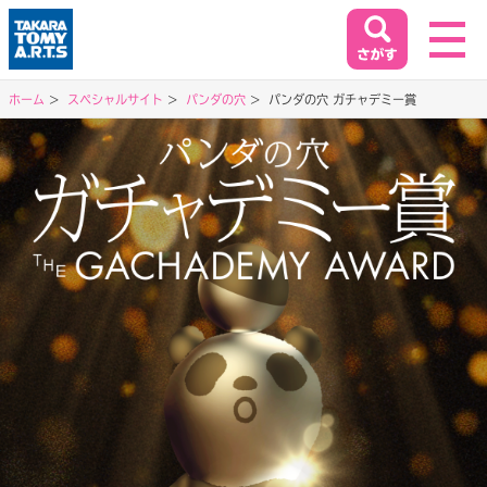
ホーム
スペシャルサイト
パンダの穴
パンダの穴 ガチャデミー賞
ホーム
HOME
閉じる
商品情報
PRODUCT
イベント&キャンペーン
EVENT&CAMPAIGN
お客様相談室
SUPPORT