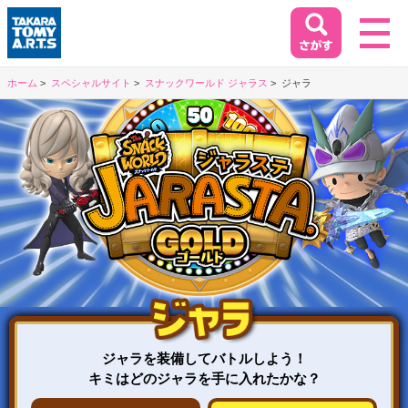
ホーム
スペシャルサイト
スナックワールド ジャラス
ジャラ
ホーム
HOME
閉じる
商品情報
PRODUCT
イベント&キャンペーン
EVENT&CAMPAIGN
ジャラを装備してバトルしよう！
お客様相談室
キミはどのジャラを手に入れたかな？
SUPPORT