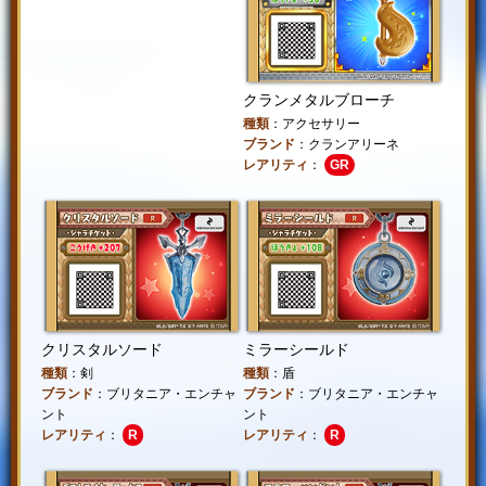
クランメタルブローチ
種類
：アクセサリー
ブランド
：クランアリーネ
レアリティ
：
GR
クリスタルソード
ミラーシールド
種類
：剣
種類
：盾
ブランド
：ブリタニア・エンチャ
ブランド
：ブリタニア・エンチャ
ント
ント
レアリティ
：
R
レアリティ
：
R