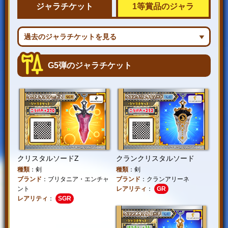
ジャラチケット
1等賞品のジャラ
会社情報
採用情報
過去のジャラチケットを見る
プレスリリース
よくあるご質問
G5弾のジャラチケット
ビジネスのお客様
クリスタルソードZ
クランクリスタルソード
種類
：剣
種類
：剣
閉じる
ブランド
：ブリタニア・エンチャ
ブランド
：クランアリーネ
ント
レアリティ
：
GR
レアリティ
：
SGR