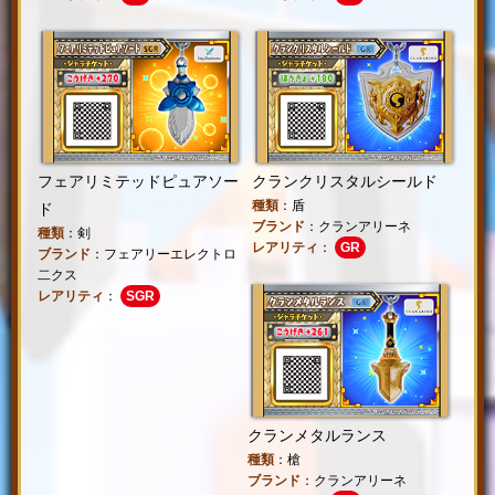
フェアリミテッドピュアソー
クランクリスタルシールド
種類
：盾
ド
ブランド
：クランアリーネ
種類
：剣
レアリティ
：
GR
ブランド
：フェアリーエレクトロ
二クス
レアリティ
：
SGR
クランメタルランス
種類
：槍
ブランド
：クランアリーネ