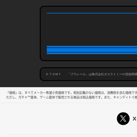
© ＴＯＭＹ 「プラレール」は株式会社タカラトミーの登録商
「価格」は、すべてメーカー希望小売価格です。税別記載のない価格は、消費税を含む価格です
ただし、ガチャ™筐体、ゲーム筐体で販売される商品は税込価格です。また、キャンディトイ
X