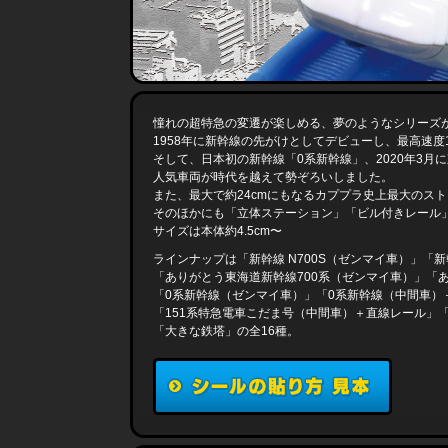
憧れの超特急の変遷が楽しめる、夢のようなシリーズ
1958年に新幹線の先がけとしてデビューし、最高速度
そして、日本初の新幹線「0系新幹線」、2020年3月に
人気車両が時代を越えて勢ぞろいしました。
また、最大で約24cmにもなるカププラ史上最大のス
そのほかにも「立体ステーション」「ビル付きレール
サイズは本体約4.5cm〜
ラインナップは「新幹線 N700S（ゼンマイ車）」「新
「ありがとう東海道新幹線700系（ゼンマイ車）」「
「0系新幹線（ゼンマイ車）」「0系新幹線（中間車）
「151系特急電車こだま号（中間車）＋直線レール」
「大きな鉄塔」の全16種。