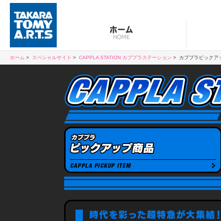
ホーム
HOME
ホーム
スペシャルサイト
CAPPLA STATION カププラステーション
カププラピックア