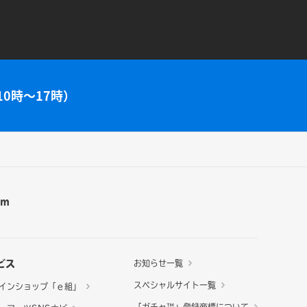
10時～17時）
am
ビス
お知らせ一覧
スペシャルサイト一覧
インショップ「ｅ組」
「ガチャ™」登録商標について