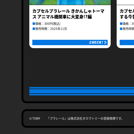
カプセルプラレール きかんしゃトーマ
カプセ
ス アニマル機関車に大変身!?編
する今
■
価格：300円(税込)
■
価格：3
■
発売時期：2025年11月
■
発売時期
© TOMY 「プラレール」は株式会社タカラトミーの登録商標です。