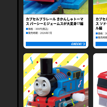
カプセルプラレール きかんしゃトーマ
カプセ
ス パーシーとジェームスが大変身!?編
ス ソ
ル編
■
価格：300円(税込)
■
発売時期：2026年7月
■
価格：3
■
発売時期