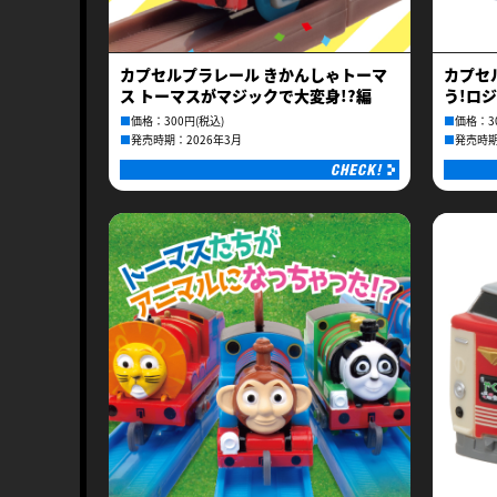
カプセルプラレール きかんしゃトーマ
カプセ
ス トーマスがマジックで大変身!?編
う!ロ
■
価格：300円(税込)
■
価格：3
■
発売時期：2026年3月
■
発売時期