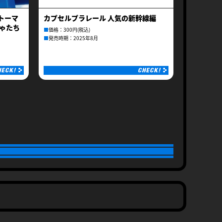
トーマ
カプセルプラレール 人気の新幹線編
しゃたち
■
価格：300円(税込)
■
発売時期：2025年8月