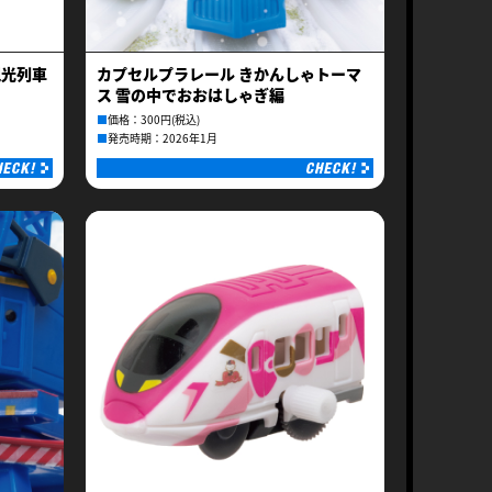
観光列車
カプセルプラレール きかんしゃトーマ
ス 雪の中でおおはしゃぎ編
■
価格：300円(税込)
■
発売時期：2026年1月