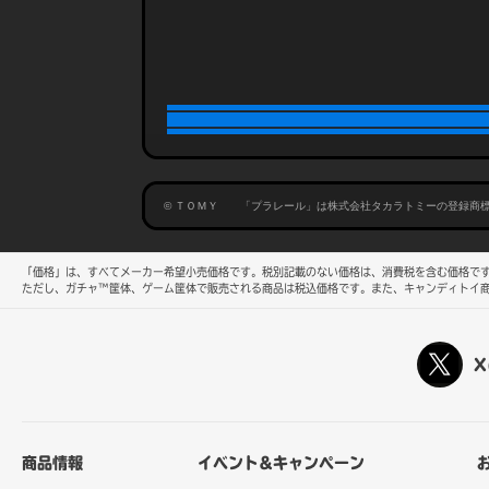
© ＴＯＭＹ 「プラレール」は株式会社タカラトミーの登録商
「価格」は、すべてメーカー希望小売価格です。税別記載のない価格は、消費税を含む価格です
ただし、ガチャ™筐体、ゲーム筐体で販売される商品は税込価格です。また、キャンディトイ
X
商品情報
イベント&キャンペーン