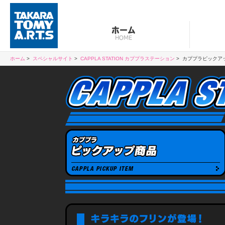
ホーム
HOME
ホーム
スペシャルサイト
CAPPLA STATION カププラステーション
カププラピックア