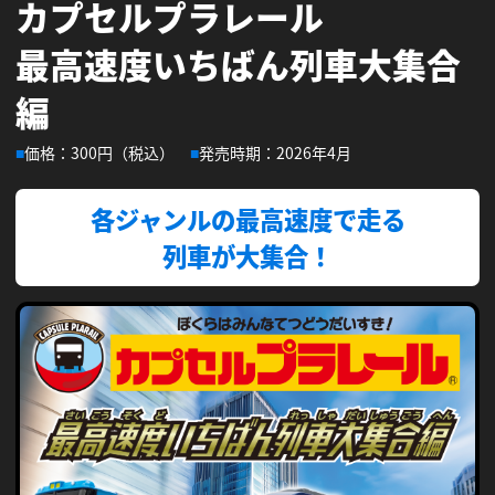
カプセルプラレール
最高速度いちばん列車大集合
会社情報
採用情報
編
プレスリリース
よくあるご質問
価格：300円（税込）
発売時期：2026年4月
各ジャンルの最高速度で走る
列車が大集合！
ビジネスのお客様
閉じる