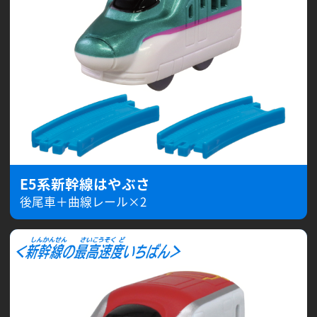
E5系新幹線はやぶさ
後尾車＋曲線レール×2