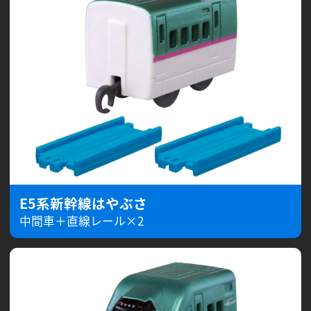
E5系新幹線はやぶさ
中間車＋直線レール×2