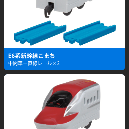
E6系新幹線こまち
中間車＋直線レール×2