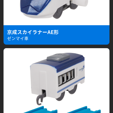
京成スカイラナーAE形
ゼンマイ車