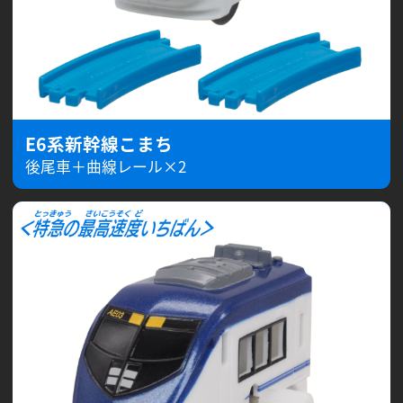
E6系新幹線こまち
後尾車＋曲線レール×2