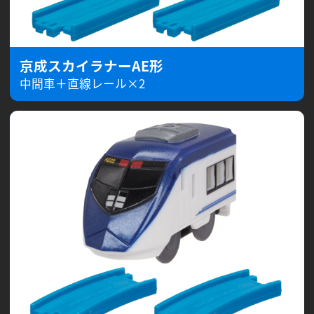
京成スカイラナーAE形
中間車＋直線レール×2