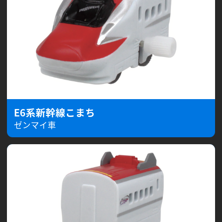
E6系新幹線こまち
ゼンマイ車