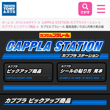
ホーム
スペシャルサイト
CAPPLA STATION カププラステーション
カププラ ピックアップ商品
カプセルプラレール 最高速度いちばん列車大集合編
ホーム
HOME
閉じる
商品情報
PRODUCT
イベント&キャンペーン
EVENT&CAMPAIGN
お客様相談室
SUPPORT