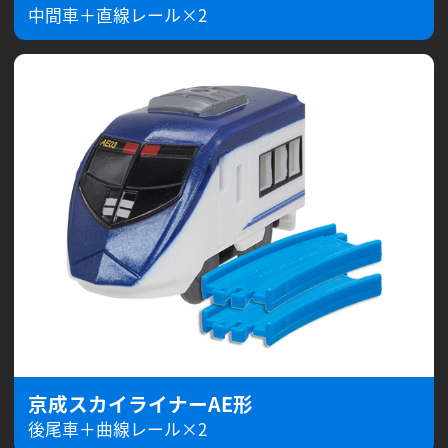
中間車＋直線レール×2
京成スカイライナーAE形
後尾車＋曲線レール×2