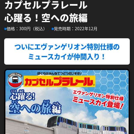
カプセルプラレール
心躍る！空への旅編
会社情報
採用情報
価格：300円（税込）
発売時期：2022年12月
プレスリリース
よくあるご質問
ついにエヴァンゲリオン特別仕様の
ミュースカイが仲間入り！
ビジネスのお客様
閉じる