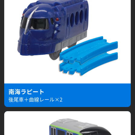
南海ラピート
後尾車＋曲線レール×2