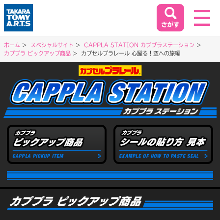
ホーム
スペシャルサイト
CAPPLA STATION カププラステーション
カププラ ピックアップ商品
カプセルプラレール 心躍る！空への旅編
ホーム
HOME
閉じる
商品情報
PRODUCT
イベント&キャンペーン
EVENT&CAMPAIGN
お客様相談室
SUPPORT