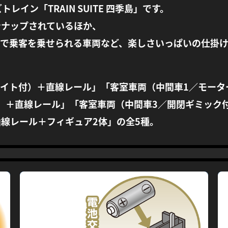
イン「TRAIN SUITE 四季島」です。
ンナップされているほか、
クで乗客を乗せられる車両など、楽しさいっぱいの仕掛
ライト付）＋直線レール」「客室車両（中間車1／モータ
付）＋直線レール」「客室車両（中間車3／開閉ギミック
線レール＋フィギュア2体」の全5種。