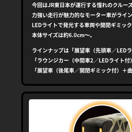
今回はJR東日本が運行する憧れのクルーズトレ
力強い走行が魅力的なモーター車がライ
LEDライトで発光する車両や開閉ギミッ
本体サイズは約6.0cm〜。
ラインナップは「展望車（先頭車／LED
「ラウンジカー（中間車2／LEDライト
「展望車（後尾車／開閉ギミック付）＋曲