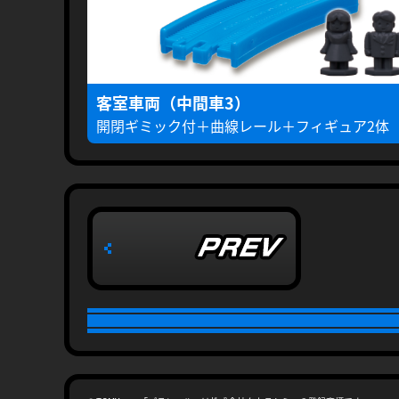
客室車両（中間車3）
開閉ギミック付＋曲線レール＋フィギュア2体