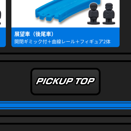
展望車（後尾車）
開閉ギミック付＋曲線レール＋フィギュア2体