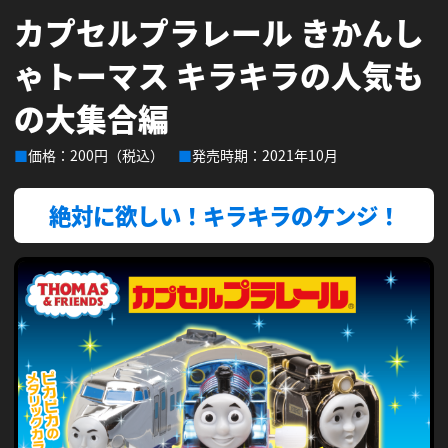
カプセルプラレール きかんし
会社情報
採用情報
ゃトーマス
キラキラの人気も
の大集合編
プレスリリース
よくあるご質問
価格：200円（税込）
発売時期：2021年10月
絶対に欲しい！キラキラのケンジ！
ビジネスのお客様
閉じる