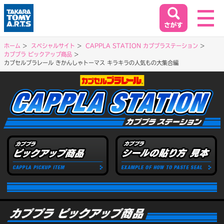
ホーム
スペシャルサイト
CAPPLA STATION カププラステーション
カププラ ピックアップ商品
ホーム
カプセルプラレール きかんしゃトーマス キラキラの人気もの大集合編
HOME
閉じる
商品情報
PRODUCT
イベント&キャンペーン
EVENT&CAMPAIGN
お客様相談室
SUPPORT