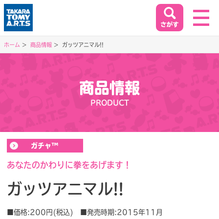
ホーム
商品情報
ガッツアニマル!!
ホーム
HOME
商品情報
閉じる
PRODUCT
商品情報
PRODUCT
ガチャ™
イベント&キャンペーン
EVENT&CAMPAIGN
あなたのかわりに拳をあげます！
ガッツアニマル!!
お客様相談室
SUPPORT
■価格:200円(税込) ■発売時期:2015年11月