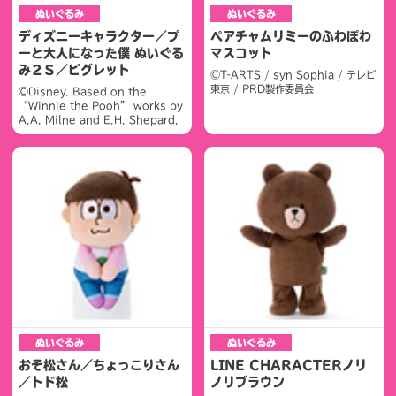
ぬいぐるみ
ぬいぐるみ
ディズニーキャラクター／プ
ペアチャムリミーのふわぽわ
ーと大人になった僕 ぬいぐる
マスコット
み２Ｓ／ピグレット
©T-ARTS / syn Sophia / テレビ
東京 / PRD製作委員会
©Disney. Based on the
“Winnie the Pooh” works by
A.A. Milne and E.H. Shepard.
ぬいぐるみ
ぬいぐるみ
おそ松さん／ちょっこりさん
LINE CHARACTERノリ
／トド松
ノリブラウン