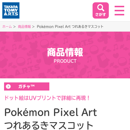
ホーム
商品情報
Pokémon Pixel Art つれあるきマスコット
ホーム
HOME
商品情報
閉じる
PRODUCT
商品情報
PRODUCT
ガチャ™
イベント&キャンペーン
EVENT&CAMPAIGN
ドット絵はUVプリントで詳細に再現！
Pokémon Pixel Art
お客様相談室
つれあるきマスコット
SUPPORT