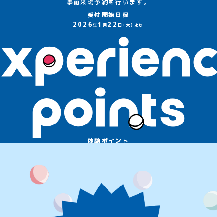
事前来場予約
を行います。
受付開始日程
2026
1
22
年
月
日(木)より
体験ポイント