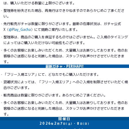
は、購入いただける数量に上限がございます。
整理券を紛失された場合、再発行はできかねますのであらかじめご了承くださ
い。
先行販売ガチャは数量に限りがございます。最新の在庫状況は、ガチャ公式
X（
@Play_Gacha
）にて随時ご案内いたします。
整理券は、商品のご購入を保証するものではございません。ご入場のタイミング
によってはご購入いただけない可能性もございます。
多くのお客様にお楽しみいただくため、大量購入はお断りしております。他のお
客様のご迷惑になると判断した場合は、スタッフがお声かけさせていただきま
す。
最新ガチャ・PERIHAPI!
「フリー入場エリア」にて、どなたでもご購入いただけます。
混雑状況によっては、「フリー入場エリア」へのご入場を制限させていただく場
合がございます。
販売商品は数量に限りがございます。あらかじめご了承ください。
多くのお客様にお楽しみいただくため、大量購入はお断りしております。他のお
客様のご迷惑になると判断した場合は、スタッフがお声かけさせていただきま
す。
開催日
2026
2
7
・8
年
月
日(土)
日(日)