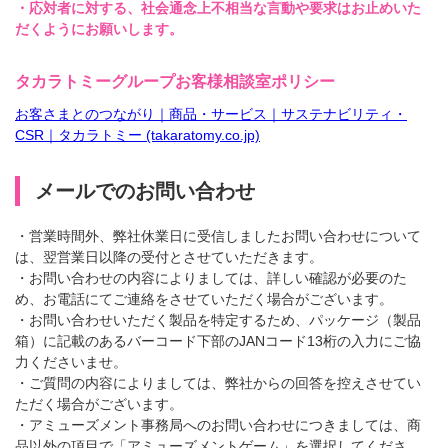
・応対者に対する、社会通念上不相当な言動や要求はお止めいた
だくようにお願いします。
タカラトミーグループお客様相談室ポリシー
お客さまとのつながり｜商品・サービス｜サステナビリティ・
CSR｜タカラトミー (takaratomy.co.jp)
メールでのお問い合わせ
・営業時間外、弊社休業日に受信しましたお問い合わせについて
は、翌営業日以降の受付とさせていただきます。
・お問い合わせの内容によりましては、詳しい確認が必要のた
め、お電話にてご連絡をさせていただく場合がございます。
・お問い合わせいただく製品を特定するため、パッケージ（製品
箱）に記載のあるバーコード下部のJANコード13桁の入力にご協
力くださいませ。
・ご質問の内容によりましては、弊社からの回答を控えさせてい
ただく場合がございます。
・アミューズメント事務局へのお問い合わせにつきましては、商
品以外の項目で「アミューズメントゲーム」を選択してくださ