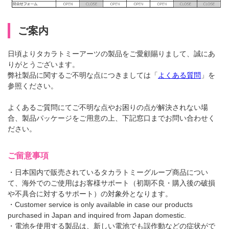
会社情報
採用情報
ご案内
日頃よりタカラトミーアーツの製品をご愛顧賜りまして、誠にあ
プレスリリース
よくあるご質問
りがとうございます。
弊社製品に関するご不明な点につきましては「
よくある質問
」を
参照ください。
よくあるご質問にてご不明な点やお困りの点が解決されない場
ビジネスのお客様
合、製品パッケージをご用意の上、下記窓口までお問い合わせく
ださい。
ご留意事項
・日本国内で販売されているタカラトミーグループ商品につい
閉じる
て、海外でのご使用はお客様サポート（初期不良・購入後の破損
や不具合に対するサポート）の対象外となります。
・Customer service is only available in case our products
purchased in Japan and inquired from Japan domestic.
・電池を使用する製品は、新しい電池でも誤作動などの症状がで