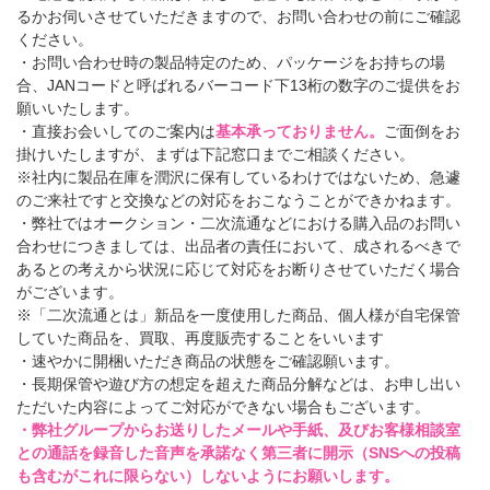
るかお伺いさせていただきますので、お問い合わせの前にご確認
ください。
・お問い合わせ時の製品特定のため、パッケージをお持ちの場
合、JANコードと呼ばれるバーコード下13桁の数字のご提供をお
願いいたします。
・直接お会いしてのご案内は
基本承っておりません。
ご面倒をお
掛けいたしますが、まずは下記窓口までご相談ください。
※社内に製品在庫を潤沢に保有しているわけではないため、急遽
のご来社ですと交換などの対応をおこなうことができかねます。
・弊社ではオークション・二次流通などにおける購入品のお問い
合わせにつきましては、出品者の責任において、成されるべきで
あるとの考えから状況に応じて対応をお断りさせていただく場合
がございます。
※「二次流通とは」新品を一度使用した商品、個人様が自宅保管
していた商品を、買取、再度販売することをいいます
・速やかに開梱いただき商品の状態をご確認願います。
・長期保管や遊び方の想定を超えた商品分解などは、お申し出い
ただいた内容によってご対応ができない場合もございます。
・弊社グループからお送りしたメールや手紙、及びお客様相談室
との通話を録音した音声を承諾なく第三者に開示（SNSへの投稿
も含むがこれに限らない）しないようにお願いします。