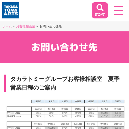
ホーム
お客様相談室
お問い合わせ先
ホーム
HOME
閉じる
商品情報
PRODUCT
タカラトミーグループお客様相談室 夏季
営業日程のご案内
イベント&キャンペーン
EVENT&CAMPAIGN
お客様相談室
SUPPORT