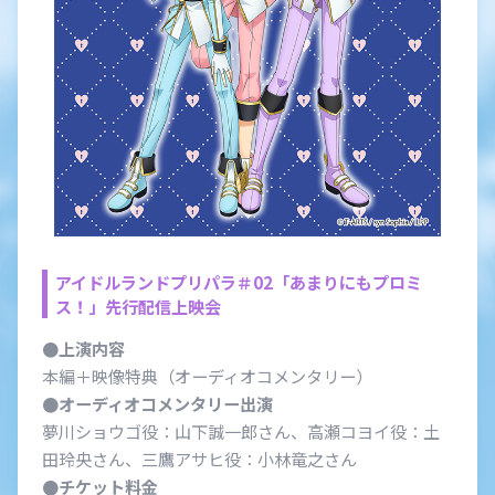
アイドルランドプリパラ＃02「あまりにもプロミ
ス！」先行配信上映会
●上演内容
本編＋映像特典（オーディオコメンタリー）
●オーディオコメンタリー出演
夢川ショウゴ役：山下誠一郎さん、高瀬コヨイ役：土
田玲央さん、三鷹アサヒ役：小林竜之さん
●チケット料金