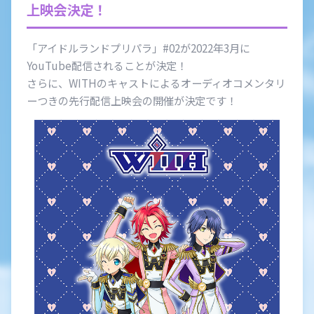
上映会決定！
会社情報
採用情報
「アイドルランドプリパラ」#02が2022年3月に
YouTube配信されることが決定！
さらに、WITHのキャストによるオーディオコメンタリ
プレスリリース
よくあるご質問
ーつきの先行配信上映会の開催が決定です！
ビジネスのお客様
閉じる