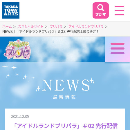
ホーム
スペシャルサイト
プリパラ
アイドルランドプリパラ
NEWS｜「アイドルランドプリパラ」＃02 先行配信上映会決定！
ホーム
HOME
閉じる
商品情報
PRODUCT
イベント&キャンペーン
最新情報
EVENT&CAMPAIGN
2021.12.05
お客様相談室
「アイドルランドプリパラ」＃02 先行配信
SUPPORT