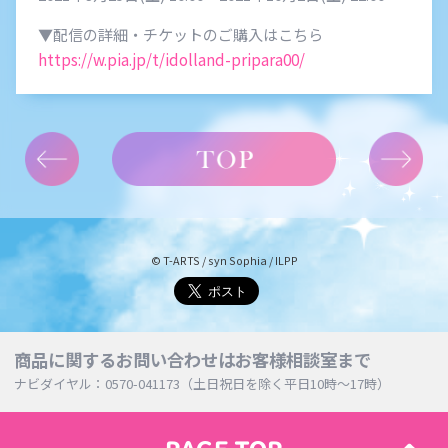
▼配信の詳細・チケットのご購入はこちら
https://w.pia.jp/t/idolland-pripara00/
© T-ARTS / syn Sophia / ILPP
商品に関するお問い合わせはお客様相談室まで
ナビダイヤル：0570-041173（土日祝日を除く平日10時～17時）