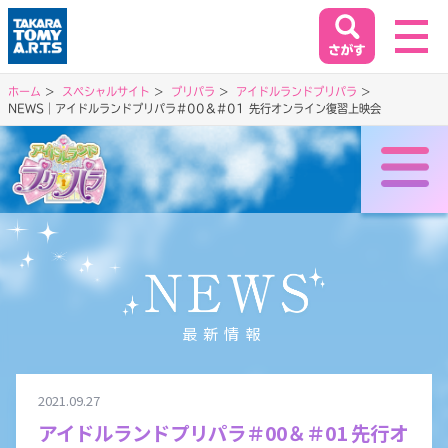
ホーム
スペシャルサイト
プリパラ
アイドルランドプリパラ
NEWS｜アイドルランドプリパラ＃00＆＃01 先行オンライン復習上映会
ホーム
HOME
閉じる
商品情報
PRODUCT
イベント&キャンペーン
最新情報
EVENT&CAMPAIGN
2021.09.27
お客様相談室
アイドルランドプリパラ＃00＆＃01 先行オ
SUPPORT