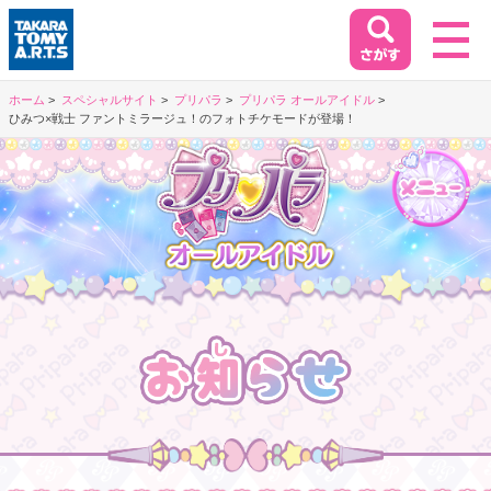
ホーム
スペシャルサイト
プリパラ
プリパラ オールアイドル
ひみつ×戦士 ファントミラージュ！のフォトチケモードが登場！
ホーム
HOME
閉じる
商品情報
PRODUCT
イベント&キャンペーン
EVENT&CAMPAIGN
お客様相談室
SUPPORT