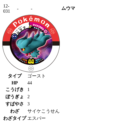
12-
ムウマ
-
-
031
タイプ
ゴースト
HP
44
こうげき
1
ぼうぎょ
2
すばやさ
3
わざ
サイケこうせん
わざタイプ
エスパー