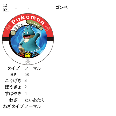
12-
ゴンベ
-
-
021
タイプ
ノーマル
HP
58
こうげき
3
ぼうぎょ
2
すばやさ
4
わざ
たいあたり
わざタイプ
ノーマル