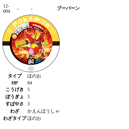
12-
ブーバーン
-
-
004
タイプ
ほのお
HP
84
こうげき
5
ぼうぎょ
3
すばやさ
3
わざ
かえんほうしゃ
わざタイプ
ほのお