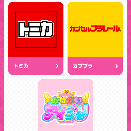
トミカ
カププラ