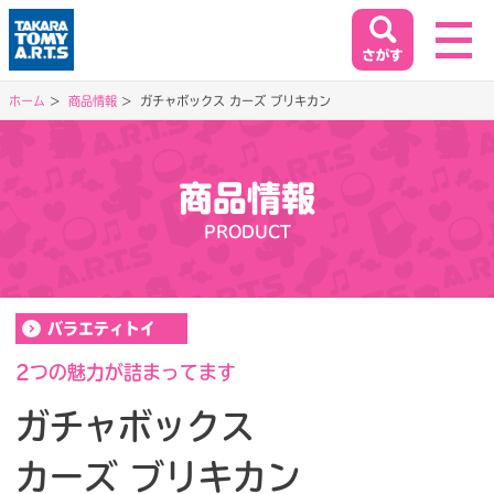
ホーム
商品情報
ガチャボックス カーズ ブリキカン
ホーム
HOME
商品情報
閉じる
PRODUCT
商品情報
PRODUCT
バラエティトイ
イベント&キャンペーン
EVENT&CAMPAIGN
2つの魅力が詰まってます
ガチャボックス
お客様相談室
カーズ ブリキカン
SUPPORT