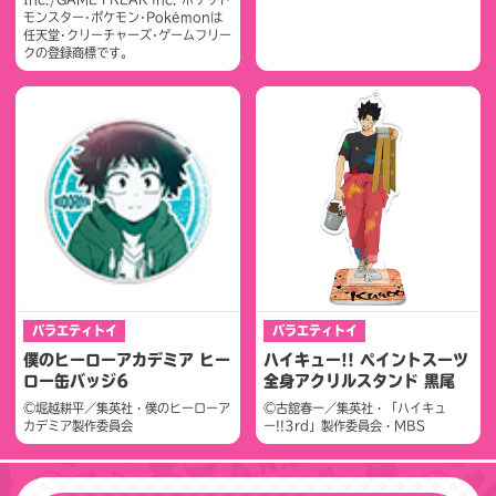
モンスター･ポケモン･Pokémonは
任天堂･クリーチャーズ･ゲームフリー
クの登録商標です。
バラエティトイ
バラエティトイ
僕のヒーローアカデミア ヒー
ハイキュー!! ペイントスーツ
ロー缶バッジ6
全身アクリルスタンド 黒尾
©堀越耕平／集英社・僕のヒーローア
©古舘春一／集英社・「ハイキュ
カデミア製作委員会
ー!!3rd」製作委員会・MBS