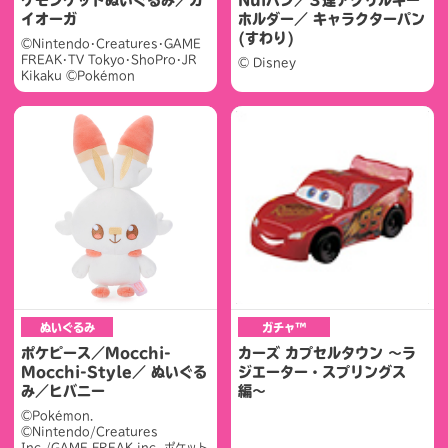
イオーガ
ホルダー／ キャラクターパン
(すわり)
©Nintendo･Creatures･GAME
FREAK･TV Tokyo･ShoPro･JR
© Disney
Kikaku ©Pokémon
ぬいぐるみ
ガチャ™
ポケピース／Mocchi-
カーズ カプセルタウン 〜ラ
Mocchi-Style／ ぬいぐる
ジエーター・スプリングス
み／ヒバニー
編〜
©Pokémon.
©Nintendo/Creatures
Inc./GAME FREAK inc. ポケット