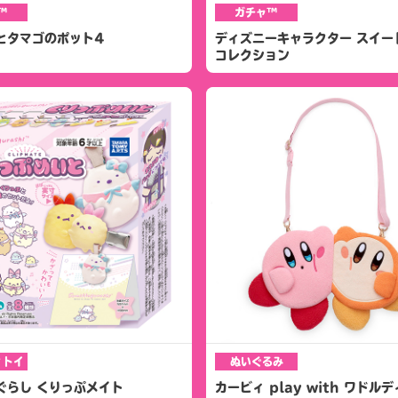
™
ガチャ™
とタマゴのポット4
ディズニーキャラクター スイー
コレクション
ィトイ
ぬいぐるみ
ぐらし くりっぷメイト
カービィ play with ワドル