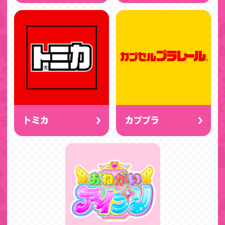
トミカ
カププラ