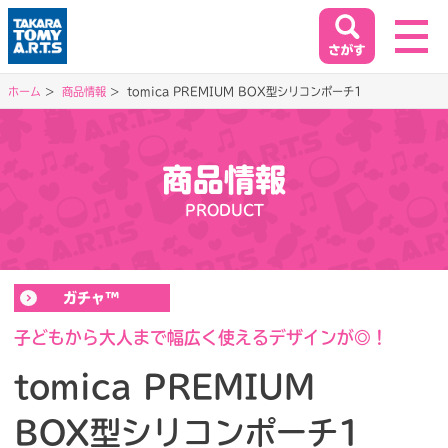
ホーム
商品情報
tomica PREMIUM BOX型シリコンポーチ1
ホーム
HOME
商品情報
閉じる
PRODUCT
商品情報
PRODUCT
ガチャ™
イベント&キャンペーン
EVENT&CAMPAIGN
子どもから大人まで幅広く使えるデザインが◎！
tomica PREMIUM
お客様相談室
BOX型シリコンポーチ1
SUPPORT