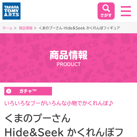
ホーム
商品情報
くまのプーさん Hide&Seek かくれんぼフィギュア
ホーム
HOME
商品情報
閉じる
PRODUCT
商品情報
PRODUCT
ガチャ™
イベント&キャンペーン
EVENT&CAMPAIGN
いろいろなプーがいろんな小物でかくれんぼ♪
くまのプーさん
お客様相談室
Hide&Seek かくれんぼフ
SUPPORT