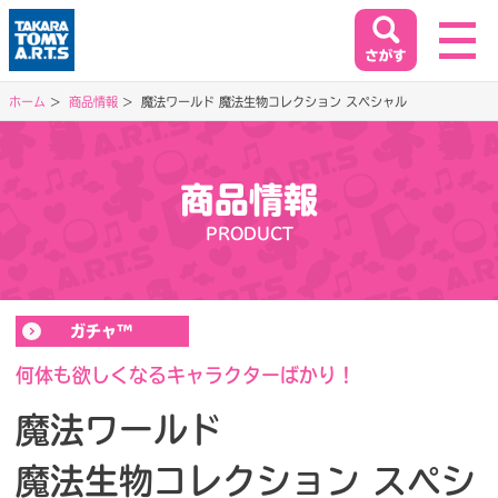
ホーム
商品情報
魔法ワールド 魔法生物コレクション スペシャル
ホーム
HOME
商品情報
閉じる
PRODUCT
商品情報
PRODUCT
ガチャ™
イベント&キャンペーン
EVENT&CAMPAIGN
何体も欲しくなるキャラクターばかり！
魔法ワールド
お客様相談室
魔法生物コレクション スペシ
SUPPORT