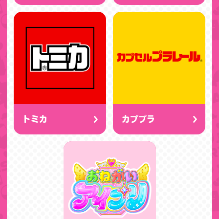
トミカ
カププラ