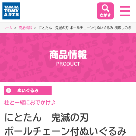
ホーム
商品情報
にとたん 鬼滅の刃 ボールチェーン付ぬいぐるみ 胡蝶しのぶ
ホーム
HOME
商品情報
閉じる
PRODUCT
商品情報
PRODUCT
ぬいぐるみ
イベント&キャンペーン
EVENT&CAMPAIGN
柱と一緒におでかけ♪
にとたん 鬼滅の刃
お客様相談室
ボールチェーン付ぬいぐるみ
SUPPORT