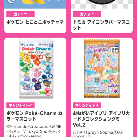
ガチャ™
ガチャ™
ポケモン とことこポッチャマ
トミカ アイコンラバーマスコ
ット
キャンディトイ
キャンディトイ
ポケモン Poké-Charm カ
おねがいアイプリ アイプリカ
ラーマスコット
ード♪コレクショングミ
Vol.2
©Nintendo･Creatures･GAME
FREAK･TV Tokyo･ShoPro･JR
©T-ARTS/syn Sophia/OAP
Kikaku ©Pokémon