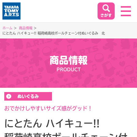
ホーム
商品情報
にとたん ハイキュー!! 稲荷崎高校ボールチェーン付ぬいぐるみ 北
ホーム
HOME
商品情報
閉じる
商品情報
PRODUCT
PRODUCT
イベント&キャンペーン
ぬいぐるみ
EVENT&CAMPAIGN
おでかけしやすいサイズ感がグッド！
にとたん ハイキュー!!
お客様相談室
SUPPORT