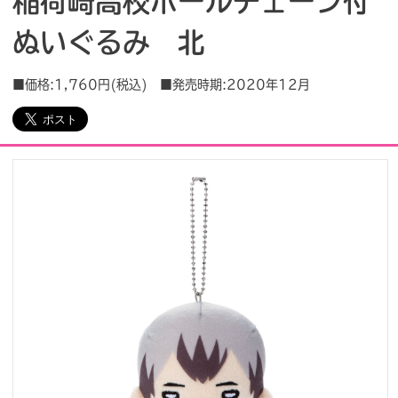
稲荷崎高校ボールチェーン付
ぬいぐるみ 北
会社情報
採用情報
■価格:1,760円(税込) ■発売時期:2020年12月
プレスリリース
よくあるご質問
ビジネスのお客様
閉じる