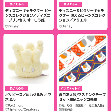
ぬいぐるみ
ぬいぐるみ
ディズニーキャラクター ビー
ディズニー＆ピクサーキャラ
ンズコレクション／ディズニ
クター 洗えるビーンズコレク
ープリンセス オーロラ姫
ション／アリエル
©Disney
©Disney
ぬいぐるみ
バラエティトイ
ポケピース／ぬいぐるみ／ マ
夏目友人帳/マスキングテープ
ホミル
セット和柄ニャンコ先生
©Pokémon.
©緑川ゆき・白泉社／「夏目友人帳」
©Nintendo/Creatures
製作委員会