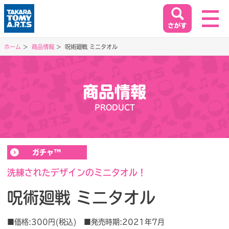
ホーム
商品情報
呪術廻戦 ミニタオル
ホーム
HOME
商品情報
閉じる
PRODUCT
商品情報
PRODUCT
ガチャ™
イベント&キャンペーン
EVENT&CAMPAIGN
洗練されたデザインのミニタオル！
呪術廻戦 ミニタオル
お客様相談室
SUPPORT
■価格:300円(税込) ■発売時期:2021年7月