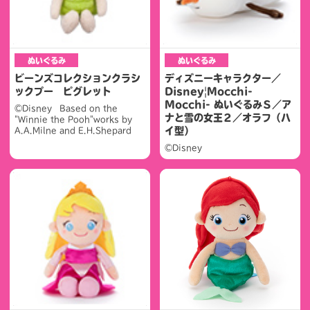
ぬいぐるみ
ぬいぐるみ
ビーンズコレクションクラシ
ディズニーキャラクター／
ックプー ピグレット
Disney|Mocchi-
Mocchi- ぬいぐるみＳ／ア
©Disney Based on the
ナと雪の女王２／オラフ（ハ
"Winnie the Pooh"works by
イ型）
A.A.Milne and E.H.Shepard
©Disney