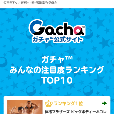
©芥見下々／集英社・呪術廻戦製作委員会
ガチャ™
みんなの注目度ランキング
TOP10
ランキング
1位
体格ブラザーズ ビッグボディー♨コレ