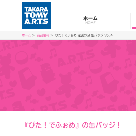
ホーム
HOME
ホーム
商品情報
ぴた！でふぉめ 鬼滅の刃 缶バッジ Vol.4
『ぴた！でふぉめ』の缶バッジ！