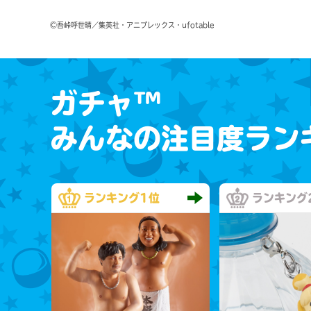
©吾峠呼世晴／集英社・アニプレックス・ufotable
ガチャ™
みんなの注目度ラン
ランキング
1位
ランキング