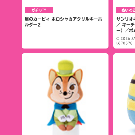
ガチャ™
ぬいぐ
星のカービィ ホロシャカアクリルキーホ
サンリオ
ルダー2
／ キー
ー）／ポ
© 2026 SA
L670578