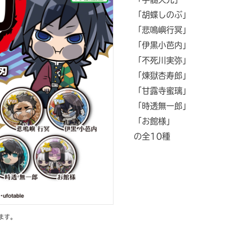
「胡蝶しのぶ」
「悲鳴嶼行冥」
「伊黒小芭内」
「不死川実弥」
「煉獄杏寿郎」
「甘露寺蜜璃」
「時透無一郎」
「お館様」
の全10種
ます。