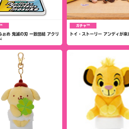
™
ガチャ™
ふぉめ 鬼滅の刃 一致団結 アクリ
トイ・ストーリー アンディが来
ド