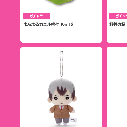
ガチャ™
ガチャ
まんまるカエル根付 Part2
野性の証 A