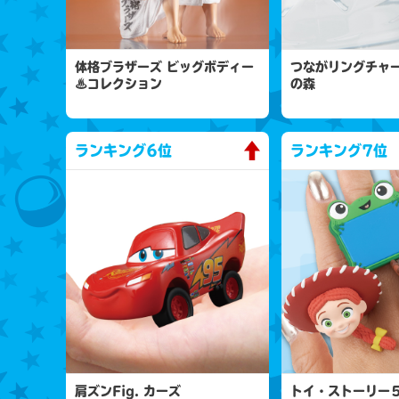
体格ブラザーズ ビッグボディー
つながリングチャー
♨コレクション
の森
ランキング
6位
ランキング
7位
肩ズンFig. カーズ
トイ・ストーリー