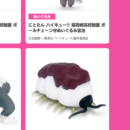
ぬいぐるみ
校制服 ボ
にとたん ハイキュー!! 稲荷崎高校制服 ボ
ールチェーン付ぬいぐるみ宮治
©古舘春一/集英社･｢ハイキュー!!｣製作委員会