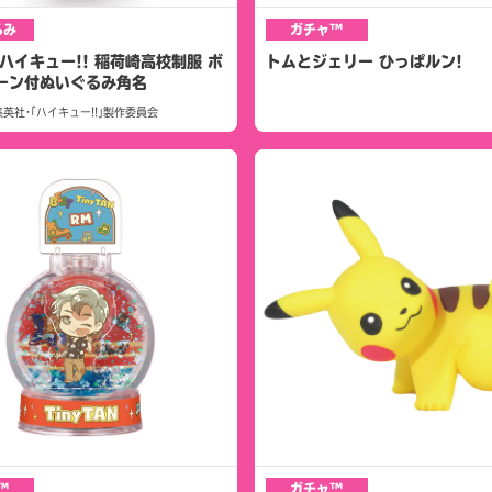
るみ
ガチャ™
ハイキュー!! 稲荷崎高校制服 ボ
トムとジェリー ひっぱルン!
ーン付ぬいぐるみ角名
英社･｢ハイキュー!!｣製作委員会
™
ガチャ™