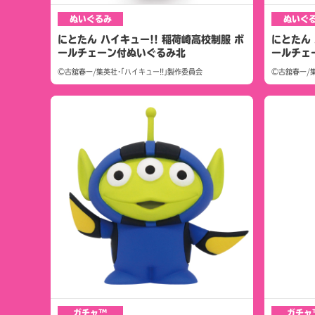
ぬいぐるみ
ぬいぐ
にとたん ハイキュー!! 稲荷崎高校制服 ボ
にとたん 
ールチェーン付ぬいぐるみ北
ールチェ
©古舘春一/集英社･｢ハイキュー!!｣製作委員会
©古舘春一/集
ガチャ™
ガチャ