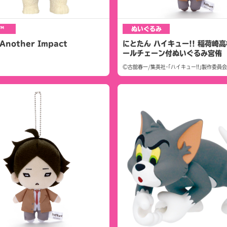
™
ぬいぐるみ
nother Impact
にとたん ハイキュー!! 稲荷崎高
ールチェーン付ぬいぐるみ宮侑
©古舘春一/集英社･｢ハイキュー!!｣製作委員会