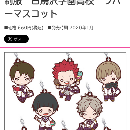
制服 白鳥沢学園高校 ラバ
ーマスコット
会社情報
採用情報
■価格:660円(税込) ■発売時期:2020年1月
プレスリリース
よくあるご質問
ビジネスのお客様
閉じる