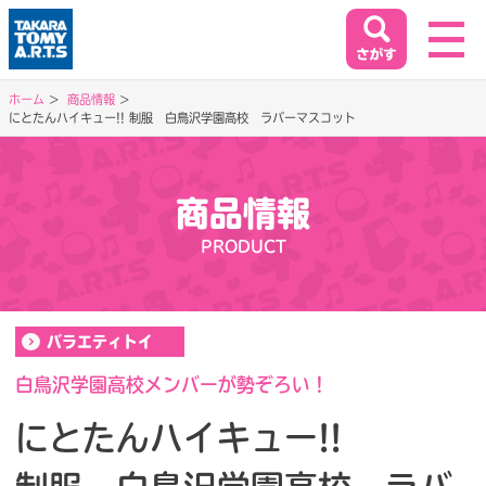
ホーム
商品情報
にとたんハイキュー!! 制服 白鳥沢学園高校 ラバーマスコット
ホーム
HOME
商品情報
閉じる
商品情報
PRODUCT
PRODUCT
イベント&キャンペーン
バラエティトイ
EVENT&CAMPAIGN
白鳥沢学園高校メンバーが勢ぞろい！
にとたんハイキュー!!
お客様相談室
SUPPORT