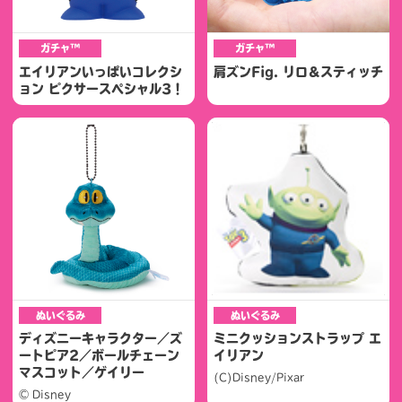
ガチャ™
ガチャ™
エイリアンいっぱいコレクシ
肩ズンFig. リロ＆スティッチ
ョン ピクサースペシャル3！
ぬいぐるみ
ぬいぐるみ
ディズニーキャラクター／ズ
ミニクッションストラップ エ
ートピア2／ボールチェーン
イリアン
マスコット／ゲイリー
(C)Disney/Pixar
© Disney