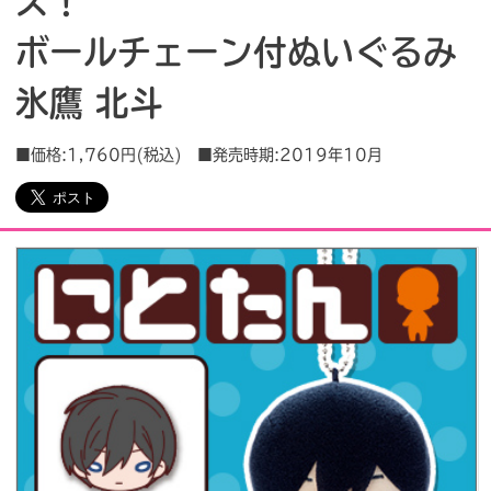
ズ！
ボールチェーン付ぬいぐるみ
会社情報
採用情報
氷鷹 北斗
プレスリリース
よくあるご質問
■価格:1,760円(税込) ■発売時期:2019年10月
ビジネスのお客様
閉じる