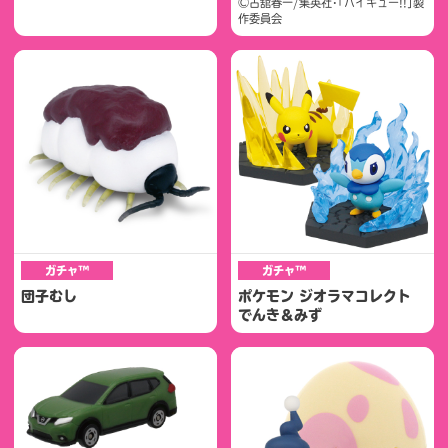
©古舘春一/集英社･｢ハイキュー!!｣製
作委員会
ガチャ™
ガチャ™
団子むし
ポケモン ジオラマコレクト
でんき＆みず