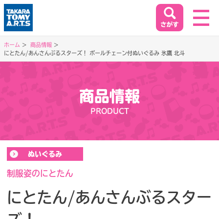
ホーム
商品情報
にとたん/あんさんぶるスターズ！ ボールチェーン付ぬいぐるみ 氷鷹 北斗
ホーム
HOME
商品情報
閉じる
商品情報
PRODUCT
PRODUCT
イベント&キャンペーン
ぬいぐるみ
EVENT&CAMPAIGN
制服姿のにとたん
にとたん/あんさんぶるスター
お客様相談室
SUPPORT