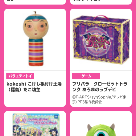
バラエティトイ
ゲーム
kokeshi こけし根付け土湯
プリパラ クローゼットトラ
（福島）たこ坊主
ンク あろまのラブデビ
©T-ARTS/synSophia/テレビ東
京/PP3製作委員会