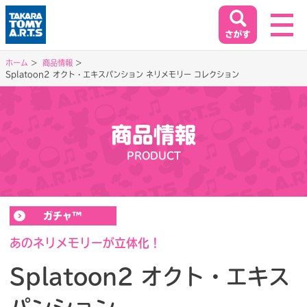
ホーム
商品情報
Splatoon2 オクト・エキスパンション ネリメモリー コレクション
ホーム
HOME
商品情報
閉じる
商品情報
PRODUCT
PRODUCT
イベント&キャンペーン
ガチャ™
EVENT&CAMPAIGN
あのネリメモリーが立体化！
Splatoon2 オクト・エキス
お客様相談室
SUPPORT