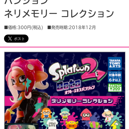
パンション
ネリメモリー コレクション
会社情報
採用情報
■価格:300円(税込) ■発売時期:2018年12月
プレスリリース
よくあるご質問
ビジネスのお客様
閉じる