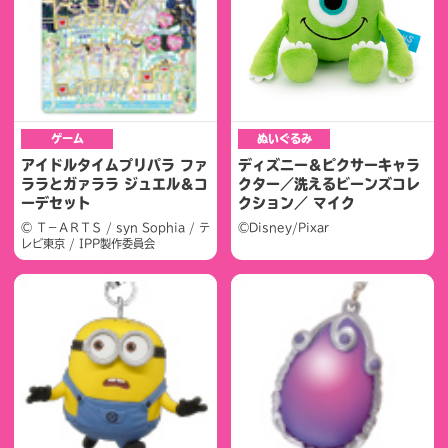
ゲーム
ぬいぐるみ
アイドルタイムプリパラ ファ
ディズニー＆ピクサーキャラ
ララとガァララ ジュエル＆コ
クター／洗えるビーンズコレ
ーデセット
クション／ マイク
© Ｔ－ＡＲＴＳ / syn Sophia / テ
©Disney/Pixar
レビ東京 / IPP製作委員会