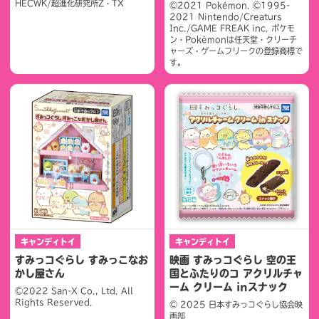
HECWK/超進化研究所Z・TX
©2021 Pokémon. ©1995-
2021 Nintendo/Creaturs
Inc./GAME FREAK inc. ポケモ
ン・Pokémonは任天堂・クリーチ
ャーズ・ゲームフリークの登録商標で
す。
キャンディトイ
キャンディトイ
すみっコぐらし すみっこなお
映画 すみっコぐらし 空の王
かし屋さん
国とふたりのコ アクリルチャ
ーム クリーム inスナック
©2022 San-X Co., Ltd. All
Rights Reserved.
© 2025 日本すみっコぐらし協会映
画部