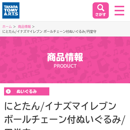
ホーム
商品情報
にとたん/イナズマイレブン ボールチェーン付ぬいぐるみ/円堂守
ホーム
HOME
商品情報
閉じる
商品情報
PRODUCT
PRODUCT
イベント&キャンペーン
ぬいぐるみ
EVENT&CAMPAIGN
にとたん/イナズマイレブン
お客様相談室
ボールチェーン付ぬいぐるみ/
SUPPORT