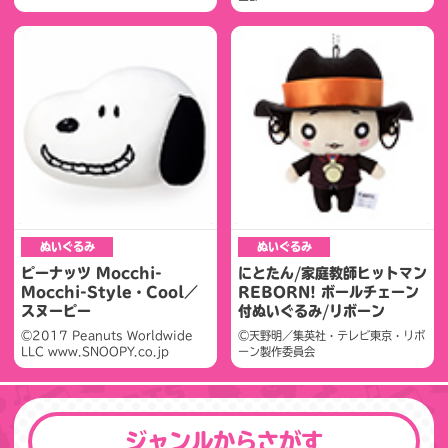
ぬいぐるみ
ぬいぐるみ
ピーナッツ Mocchi-
にとたん/家庭教師ヒットマン
Mocchi-Style・Cool／
REBORN! ボールチェーン
スヌーピー
付ぬいぐるみ/リボーン
©2017 Peanuts Worldwide
©天野明／集英社・テレビ東京・リボ
LLC www.SNOOPY.co.jp
ーン製作委員会
ジャンルからさがす