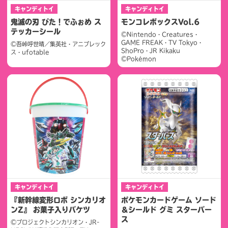
キャンディトイ
キャンディトイ
鬼滅の刃 ぴた！でふぉめ ス
モンコレボックスVol.6
テッカーシール
©Nintendo・Creatures・
GAME FREAK・TV Tokyo・
©吾峠呼世晴／集英社・アニプレック
ShoPro・JR Kikaku
ス・ufotable
©Pokémon
キャンディトイ
キャンディトイ
『新幹線変形ロボ シンカリオ
ポケモンカードゲーム ソード
ンZ』 お菓子入りバケツ
＆シールド グミ スターバー
ス
©プロジェクトシンカリオン・JR-