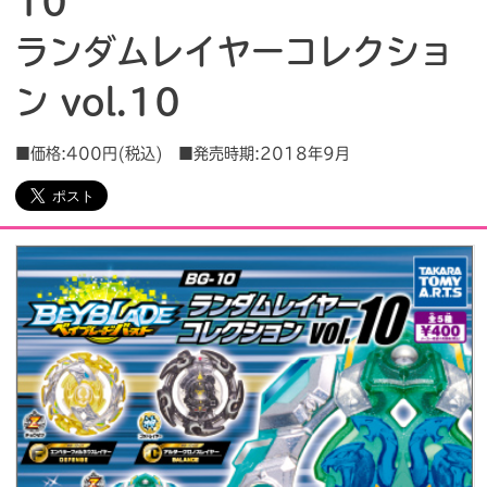
10
ランダムレイヤーコレクショ
会社情報
採用情報
ン vol.10
プレスリリース
よくあるご質問
■価格:400円(税込) ■発売時期:2018年9月
ビジネスのお客様
閉じる