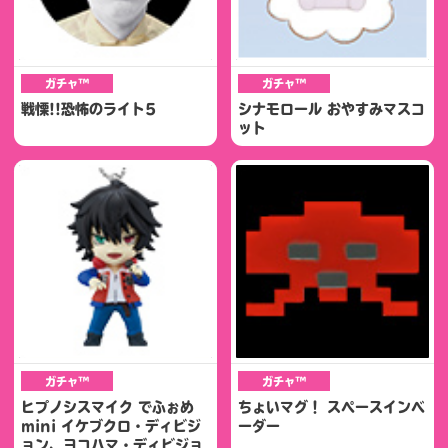
ガチャ™
ガチャ™
戦慄!!恐怖のライト5
シナモロール おやすみマスコ
ット
ガチャ™
ガチャ™
ヒプノシスマイク でふぉめ
ちょいマグ！ スペースインベ
mini イケブクロ・ディビジ
ーダー
ョン、ヨコハマ・ディビジョ