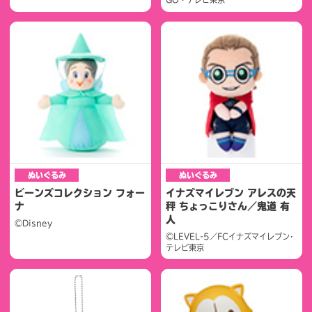
ぬいぐるみ
ぬいぐるみ
ビーンズコレクション フォー
イナズマイレブン アレスの天
ナ
秤 ちょっこりさん／鬼道 有
人
©Disney
©LEVEL-5／FCイナズマイレブン･
テレビ東京