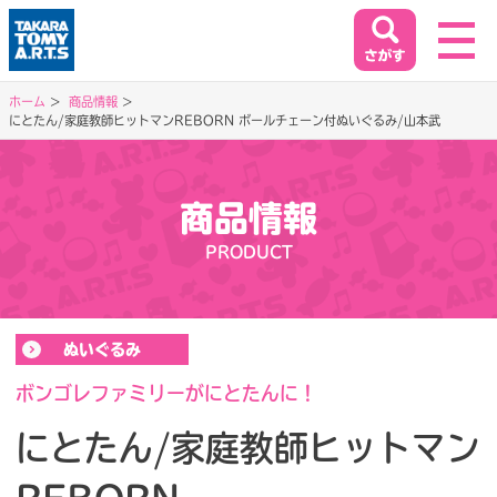
ホーム
商品情報
にとたん/家庭教師ヒットマンREBORN ボールチェーン付ぬいぐるみ/山本武
ホーム
HOME
商品情報
閉じる
商品情報
PRODUCT
PRODUCT
イベント&キャンペーン
ぬいぐるみ
EVENT&CAMPAIGN
ボンゴレファミリーがにとたんに！
にとたん/家庭教師ヒットマン
お客様相談室
SUPPORT