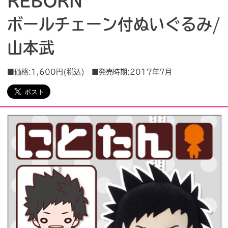
REBORN
ボールチェーン付ぬいぐるみ/
会社情報
採用情報
山本武
プレスリリース
よくあるご質問
■価格:1,600円(税込) ■発売時期:2017年7月
ビジネスのお客様
閉じる