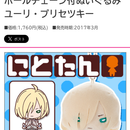
ボールチェーン付ぬいぐるみ
ユーリ・プリセツキー
会社情報
採用情報
■価格:1,760円(税込) ■発売時期:2017年3月
プレスリリース
よくあるご質問
ビジネスのお客様
閉じる