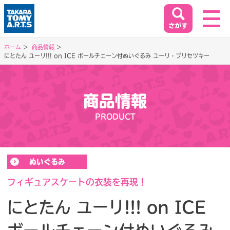
ホーム
商品情報
にとたん ユーリ!!! on ICE ボールチェーン付ぬいぐるみ ユーリ・プリセツキー
ホーム
HOME
商品情報
閉じる
商品情報
PRODUCT
PRODUCT
イベント&キャンペーン
ぬいぐるみ
EVENT&CAMPAIGN
フィギュアスケートの衣装を再現！
にとたん ユーリ!!! on ICE
お客様相談室
SUPPORT