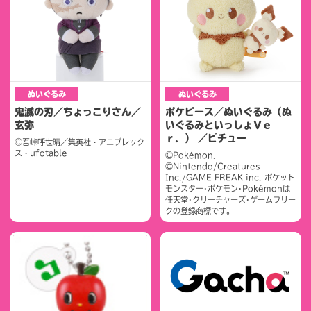
ぬいぐるみ
ぬいぐるみ
鬼滅の刃／ちょっこりさん／
ポケピース／ぬいぐるみ（ぬ
玄弥
いぐるみといっしょＶｅ
ｒ．） ／ピチュー
©吾峠呼世晴／集英社・アニプレック
ス・ufotable
©Pokémon.
©Nintendo/Creatures
Inc./GAME FREAK inc. ポケット
モンスター･ポケモン･Pokémonは
任天堂･クリーチャーズ･ゲームフリー
クの登録商標です。