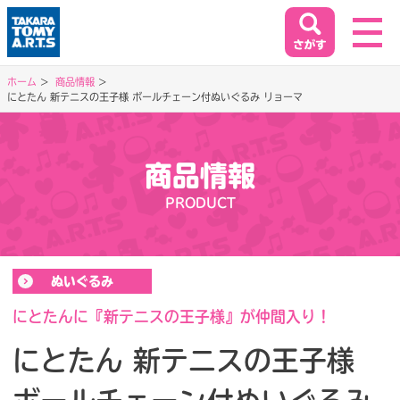
ホーム
商品情報
にとたん 新テニスの王子様 ボールチェーン付ぬいぐるみ リョーマ
ホーム
HOME
商品情報
閉じる
商品情報
PRODUCT
PRODUCT
イベント&キャンペーン
ぬいぐるみ
EVENT&CAMPAIGN
にとたんに『新テニスの王子様』が仲間入り！
にとたん 新テニスの王子様
お客様相談室
SUPPORT