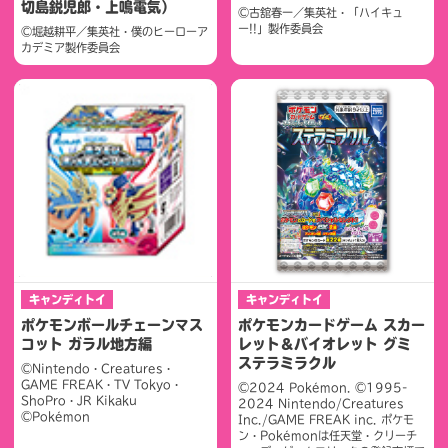
切島鋭児郎・上鳴電気）
©古舘春一／集英社・「ハイキュ
ー!!」製作委員会
©堀越耕平／集英社・僕のヒーローア
カデミア製作委員会
キャンディトイ
キャンディトイ
ポケモンボールチェーンマス
ポケモンカードゲーム スカー
コット ガラル地方編
レット＆バイオレット グミ
ステラミラクル
©Nintendo・Creatures・
GAME FREAK・TV Tokyo・
©2024 Pokémon. ©1995-
ShoPro・JR Kikaku
2024 Nintendo/Creatures
©Pokémon
Inc./GAME FREAK inc. ポケモ
ン・Pokémonは任天堂・クリーチ