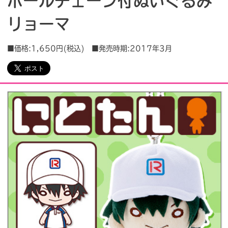
ボールチェーン付ぬいぐるみ
リョーマ
会社情報
採用情報
■価格:1,650円(税込) ■発売時期:2017年3月
プレスリリース
よくあるご質問
ビジネスのお客様
閉じる