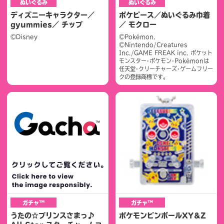
ぬいぐるみ
ぬいぐるみ
ディズニーキャラクター／
ポケピース／ぬいぐるみ巾着
gyummies／ チップ
／ モクロー
©Disney
©Pokémon.
©Nintendo/Creatures
Inc./GAME FREAK inc. ポケット
モンスター･ポケモン･Pokémonは
任天堂･クリーチャーズ･ゲームフリー
クの登録商標です。
ガチャ™
ガチャ™
うたの☆プリンスさまっ♪
ポケモンピンボールXY＆Z