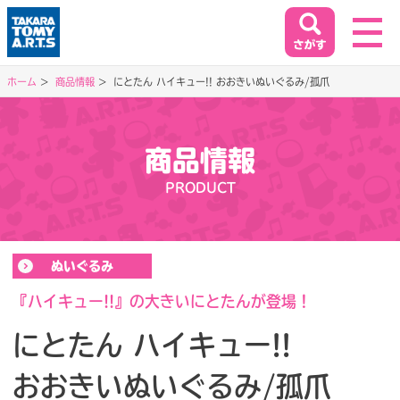
ホーム
商品情報
にとたん ハイキュー!! おおきいぬいぐるみ/孤爪
ホーム
HOME
商品情報
閉じる
PRODUCT
商品情報
PRODUCT
ぬいぐるみ
イベント&キャンペーン
EVENT&CAMPAIGN
『ハイキュー!!』の大きいにとたんが登場！
にとたん ハイキュー!!
お客様相談室
おおきいぬいぐるみ/孤爪
SUPPORT