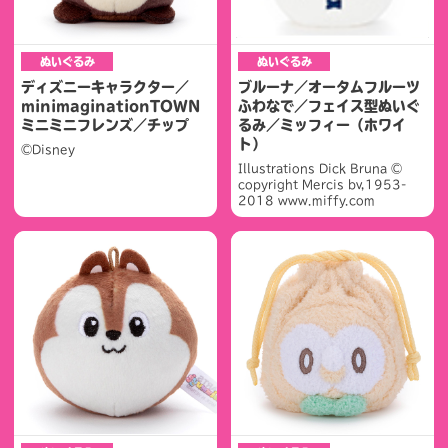
ぬいぐるみ
ぬいぐるみ
ディズニーキャラクター／
ブルーナ／オータムフルーツ
minimaginationTOWN
ふわなで／フェイス型ぬいぐ
ミニミニフレンズ／チップ
るみ／ミッフィー（ホワイ
ト）
©Disney
Illustrations Dick Bruna ©
copyright Mercis bv,1953-
2018 www.miffy.com